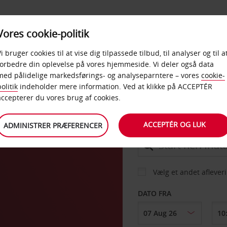
PRODUKTER &
Vores cookie-politik
BUD
TAXFREE & ERHVERV
KONTORER
Vi bruger cookies til at vise dig tilpassede tilbud, til analyser og til a
forbedre din oplevelse på vores hjemmeside. Vi deler også data
med pålidelige markedsførings- og analyseparntere – vores
cookie-
olitik
indeholder mere information. Ved at klikke på ACCEPTÉR
BIL
accepterer du vores brug af cookies.
ACCEPTÉR OG LUK
ADMINISTRER PRÆFERENCER
AFHENT FRA
Vælg et andet aflever
DATO FRA