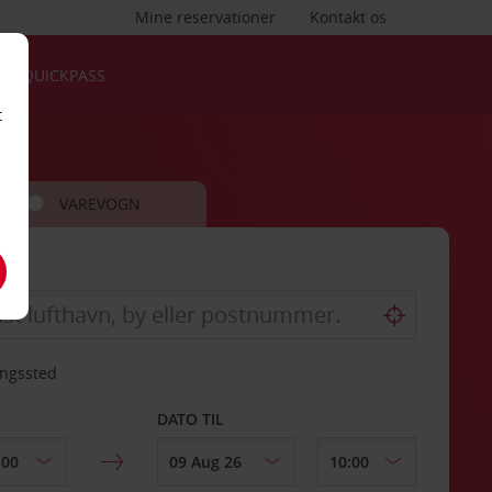
Mine reservationer
Kontakt os
QUICKPASS
t
VAREVOGN
ingssted
DATO TIL