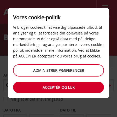
Menu
Vores cookie-politik
Welcome
Vi bruger cookies til at vise dig tilpassede tilbud, til
to
analyser og til at forbedre din oplevelse på vores
Billeje Arzignano
Avis
hjemmeside. Vi deler også data med pålidelige
markedsførings- og analyseparntere – vores
cookie-
politik
indeholder mere information. Ved at klikke
på ACCEPTÉR accepterer du vores brug af cookies.
BIL
VAREVOGN
ADMINISTRER PRÆFERENCER
AFHENT FRA
ACCEPTÉR OG LUK
Vælg et andet afleveringssted
DATO FRA
DATO TIL