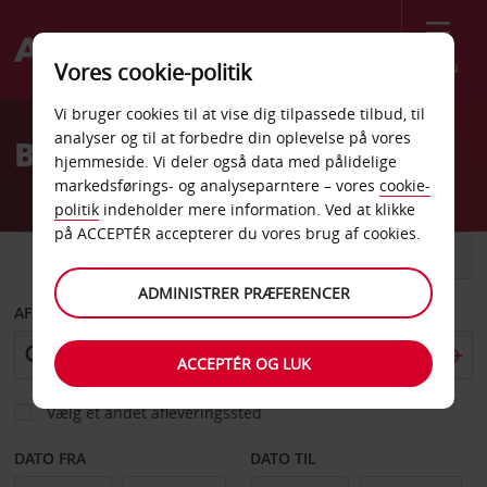
Menu
Vores cookie-politik
Welcome
Vi bruger cookies til at vise dig tilpassede tilbud, til
to
analyser og til at forbedre din oplevelse på vores
Billeje Asti
Avis
hjemmeside. Vi deler også data med pålidelige
markedsførings- og analyseparntere – vores
cookie-
politik
indeholder mere information. Ved at klikke
på ACCEPTÉR accepterer du vores brug af cookies.
BIL
VAREVOGN
ADMINISTRER PRÆFERENCER
AFHENT FRA
ACCEPTÉR OG LUK
Vælg et andet afleveringssted
DATO FRA
DATO TIL