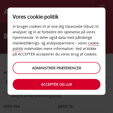
Menu
Vores cookie-politik
Welcome
Vi bruger cookies til at vise dig tilpassede tilbud, til
to
analyser og til at forbedre din oplevelse på vores
Billeje Bari Centrum
Avis
hjemmeside. Vi deler også data med pålidelige
markedsførings- og analyseparntere – vores
cookie-
politik
indeholder mere information. Ved at klikke
på ACCEPTÉR accepterer du vores brug af cookies.
BIL
VAREVOGN
ADMINISTRER PRÆFERENCER
AFHENT FRA
ACCEPTÉR OG LUK
Vælg et andet afleveringssted
DATO FRA
DATO TIL