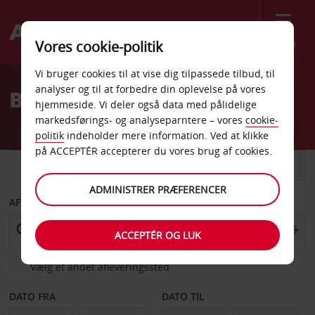
Menu
Vores cookie-politik
Welcome
Vi bruger cookies til at vise dig tilpassede tilbud, til
to
analyser og til at forbedre din oplevelse på vores
Billeje Camerino
Avis
hjemmeside. Vi deler også data med pålidelige
markedsførings- og analyseparntere – vores
cookie-
politik
indeholder mere information. Ved at klikke
på ACCEPTÉR accepterer du vores brug af cookies.
BIL
VAREVOGN
ADMINISTRER PRÆFERENCER
AFHENT FRA
ACCEPTÉR OG LUK
Vælg et andet afleveringssted
DATO FRA
DATO TIL