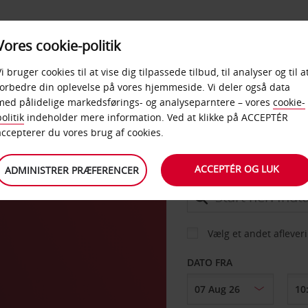
PRODUKTER &
Vores cookie-politik
BUD
TAXFREE & ERHVERV
KONTORER
Vi bruger cookies til at vise dig tilpassede tilbud, til analyser og til a
forbedre din oplevelse på vores hjemmeside. Vi deler også data
med pålidelige markedsførings- og analyseparntere – vores
cookie-
olitik
indeholder mere information. Ved at klikke på ACCEPTÉR
BIL
accepterer du vores brug af cookies.
ACCEPTÉR OG LUK
ADMINISTRER PRÆFERENCER
AFHENT FRA
Vælg et andet aflever
DATO FRA