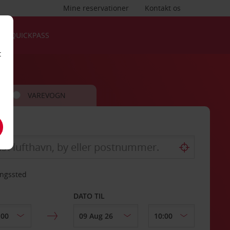
Mine reservationer
Kontakt os
QUICKPASS
t
VAREVOGN
ingssted
DATO TIL