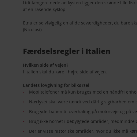
Lidt længere nede ad kysten ligger den skønne lille fisk
af en rasende kyklop.
Etna er selvfølgelig en af de seværdigheder, du bare ska
(Nicolosi).
Færdselsregler i Italien
Hvilken side af vejen?
I Italien skal du køre i højre side af vejen.
Landets lovgivning for bilkørsel
Mobiltelefoner må kun bruges med en håndfri enhe
Nærlyset skal være tændt ved dårlig sigtbarhed om 
Brug yderbanen til overhaling på motorveje og på v
Brug ikke hornet i bebyggede områder, medmindre d
Der er visse historiske områder, hvor du ikke må køre