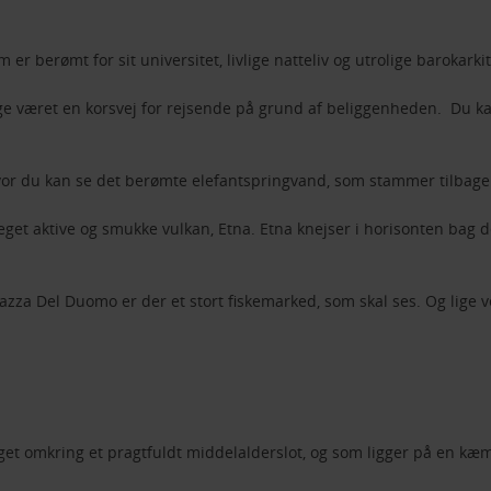
 berømt for sit universitet, livlige natteliv og utrolige barokarkit
nge været en korsvej for rejsende på grund af beliggenheden. Du ka
hvor du kan se det berømte elefantspringvand, som stammer tilbage
 meget aktive og smukke vulkan, Etna. Etna knejser i horisonten b
iazza Del Duomo er der et stort fiskemarked, som skal ses. Og lige 
bygget omkring et pragtfuldt middelalderslot, og som ligger på en k