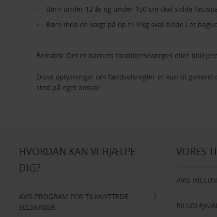
Børn under 12 år og under 150 cm skal sidde fastspæ
Børn med en vægt på op til 9 kg skal sidde i et ba
Bemærk: Det er barnets forælders/værges eller billeje
Disse oplysninger om færdselsregler er kun til generel
sted på eget ansvar.
HVORDAN KAN VI HJÆLPE
VORES T
DIG?
AVIS INCLUS
AVIS PROGRAM FOR TILKNYTTEDE
BILUDLEJNI
SELSKABER