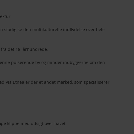
ektur.
n stadig se den multikulturelle indflydelse over hele
 fra det 18. århundrede.
ag denne pulserende by og minder indbyggerne om den
ved Via Etnea er der et andet marked, som specialiserer
æmpe klippe med udsigt over havet.