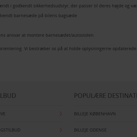
ndt i godkendt sikkerhedsudstyr, der passer til deres højde og væ
gudvendt barnesæde på bilens bagsæde
rens ansvar at montere barnesædet/autostolen.
 orientering. Vi bestræber os på at holde oplysningerne opdaterede 
ILBUD
POPULÆRE DESTINAT
IVE
BILLEJE KØBENHAVN
NGSTILBUD
BILLEJE ODENSE