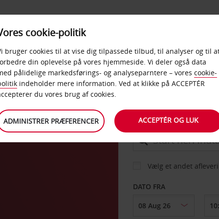
PRODUKTER &
Vores cookie-politik
BUD
TAXFREE & ERHVERV
KONTORER
Vi bruger cookies til at vise dig tilpassede tilbud, til analyser og til a
forbedre din oplevelse på vores hjemmeside. Vi deler også data
med pålidelige markedsførings- og analyseparntere – vores
cookie-
olitik
indeholder mere information. Ved at klikke på ACCEPTÉR
BIL
accepterer du vores brug af cookies.
ACCEPTÉR OG LUK
ADMINISTRER PRÆFERENCER
AFHENT FRA
Vælg et andet aflever
DATO FRA