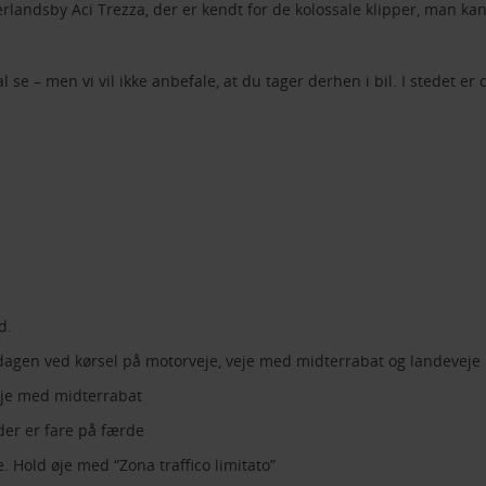
erlandsby Aci Trezza, der er kendt for de kolossale klipper, man kan
l se – men vi vil ikke anbefale, at du tager derhen i bil. I stedet 
d.
dagen ved kørsel på motorveje, veje med midterrabat og landeveje
eje med midterrabat
er er fare på færde
. Hold øje med “Zona traffico limitato”