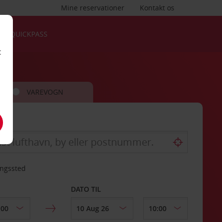
Mine reservationer
Kontakt os
QUICKPASS
t
VAREVOGN
ingssted
DATO TIL