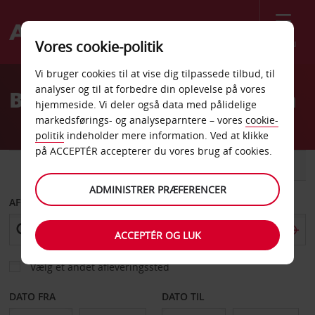
Menu
Vores cookie-politik
Welcome
Vi bruger cookies til at vise dig tilpassede tilbud, til
to
analyser og til at forbedre din oplevelse på vores
Billeje Foiano della Chiana
Avis
hjemmeside. Vi deler også data med pålidelige
markedsførings- og analyseparntere – vores
cookie-
politik
indeholder mere information. Ved at klikke
på ACCEPTÉR accepterer du vores brug af cookies.
BIL
VAREVOGN
ADMINISTRER PRÆFERENCER
AFHENT FRA
ACCEPTÉR OG LUK
Vælg et andet afleveringssted
DATO FRA
DATO TIL