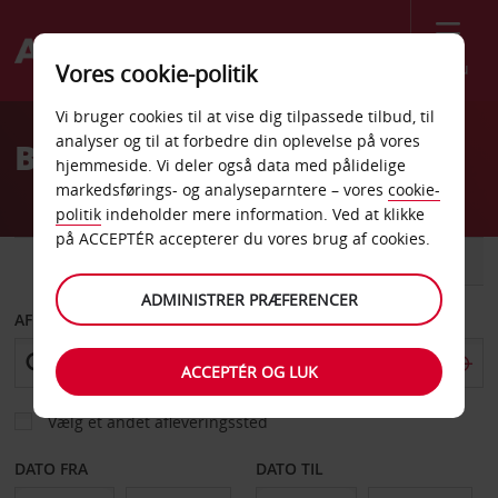
Menu
Vores cookie-politik
Welcome
Vi bruger cookies til at vise dig tilpassede tilbud, til
to
analyser og til at forbedre din oplevelse på vores
Billeje Frosinone
Avis
hjemmeside. Vi deler også data med pålidelige
markedsførings- og analyseparntere – vores
cookie-
politik
indeholder mere information. Ved at klikke
på ACCEPTÉR accepterer du vores brug af cookies.
BIL
VAREVOGN
ADMINISTRER PRÆFERENCER
AFHENT FRA
ACCEPTÉR OG LUK
Vælg et andet afleveringssted
DATO FRA
DATO TIL