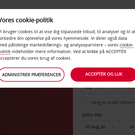
PRODUKTER &
Vores cookie-politik
BUD
TAXFREE & ERHVERV
KONTORER
Vi bruger cookies til at vise dig tilpassede tilbud, til analyser og til a
forbedre din oplevelse på vores hjemmeside. Vi deler også data
med pålidelige markedsførings- og analyseparntere – vores
cookie-
uro
olitik
indeholder mere information. Ved at klikke på ACCEPTÉR
BIL
accepterer du vores brug af cookies.
ACCEPTÉR OG LUK
ADMINISTRER PRÆFERENCER
AFHENT FRA
Vælg et andet aflever
DATO FRA