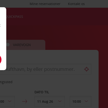
Mine reservationer
Kontakt os
QUICKPASS
t
VAREVOGN
ingssted
DATO TIL