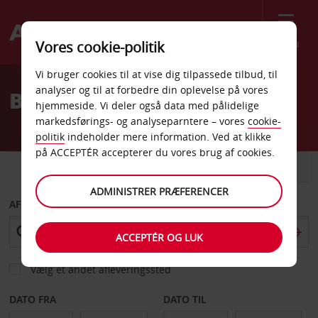
Menu
Vores cookie-politik
Welcome
Vi bruger cookies til at vise dig tilpassede tilbud, til
to
analyser og til at forbedre din oplevelse på vores
Billeje Ivrea
Avis
hjemmeside. Vi deler også data med pålidelige
markedsførings- og analyseparntere – vores
cookie-
politik
indeholder mere information. Ved at klikke
på ACCEPTÉR accepterer du vores brug af cookies.
BIL
VAREVOGN
ADMINISTRER PRÆFERENCER
AFHENT FRA
ACCEPTÉR OG LUK
Vælg et andet afleveringssted
DATO FRA
DATO TIL