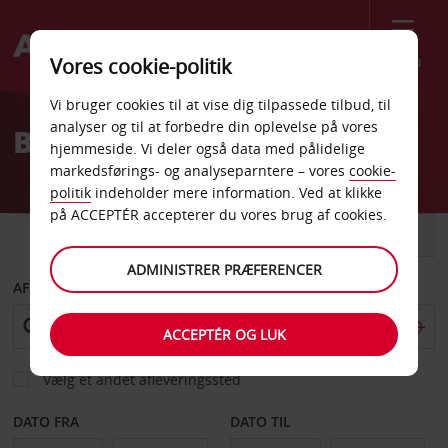
Menu
Vores cookie-politik
Welcome
Vi bruger cookies til at vise dig tilpassede tilbud, til
to
analyser og til at forbedre din oplevelse på vores
Billeje Lodi
Avis
hjemmeside. Vi deler også data med pålidelige
markedsførings- og analyseparntere – vores
cookie-
politik
indeholder mere information. Ved at klikke
på ACCEPTÉR accepterer du vores brug af cookies.
BIL
VAREVOGN
ADMINISTRER PRÆFERENCER
AFHENT FRA
ACCEPTÉR OG LUK
Vælg et andet afleveringssted
DATO FRA
DATO TIL