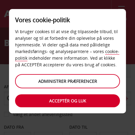
Menu
Vores cookie-politik
Welcome
Vi bruger cookies til at vise dig tilpassede tilbud, til
to
analyser og til at forbedre din oplevelse på vores
Billeje Marostica
Avis
hjemmeside. Vi deler også data med pålidelige
markedsførings- og analyseparntere – vores
cookie-
politik
indeholder mere information. Ved at klikke
på ACCEPTÉR accepterer du vores brug af cookies.
BIL
VAREVOGN
ADMINISTRER PRÆFERENCER
AFHENT FRA
ACCEPTÉR OG LUK
Vælg et andet afleveringssted
DATO FRA
DATO TIL