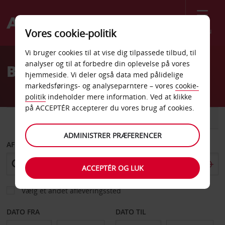
Menu
Vores cookie-politik
Welcome
Vi bruger cookies til at vise dig tilpassede tilbud, til
to
analyser og til at forbedre din oplevelse på vores
Billeje Messina
Avis
hjemmeside. Vi deler også data med pålidelige
markedsførings- og analyseparntere – vores
cookie-
politik
indeholder mere information. Ved at klikke
på ACCEPTÉR accepterer du vores brug af cookies.
BIL
VAREVOGN
ADMINISTRER PRÆFERENCER
AFHENT FRA
ACCEPTÉR OG LUK
Vælg et andet afleveringssted
DATO FRA
DATO TIL