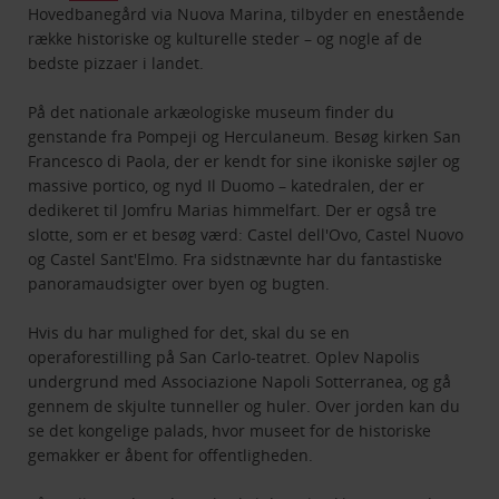
Hovedbanegård via Nuova Marina, tilbyder en enestående
række historiske og kulturelle steder – og nogle af de
bedste pizzaer i landet.
På det nationale arkæologiske museum finder du
genstande fra Pompeji og Herculaneum. Besøg kirken San
Francesco di Paola, der er kendt for sine ikoniske søjler og
massive portico, og nyd Il Duomo – katedralen, der er
dedikeret til Jomfru Marias himmelfart. Der er også tre
slotte, som er et besøg værd: Castel dell'Ovo, Castel Nuovo
og Castel Sant'Elmo. Fra sidstnævnte har du fantastiske
panoramaudsigter over byen og bugten.
Hvis du har mulighed for det, skal du se en
operaforestilling på San Carlo-teatret. Oplev Napolis
undergrund med Associazione Napoli Sotterranea, og gå
gennem de skjulte tunneller og huler. Over jorden kan du
se det kongelige palads, hvor museet for de historiske
gemakker er åbent for offentligheden.