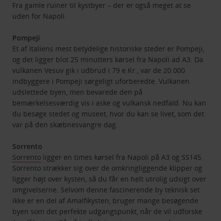
Fra gamle ruiner til kystbyer – der er også meget at se
uden for Napoli.
Pompeji
Et af Italiens mest betydelige historiske steder er Pompeji,
og det ligger blot 25 minutters kørsel fra Napoli ad A3. Da
vulkanen Vesuv gik i udbrud i 79 e.Kr., var de 20.000
indbyggere i Pompeji sørgeligt uforberedte. Vulkanen
udslettede byen, men bevarede den på
bemærkelsesværdig vis i aske og vulkansk nedfald. Nu kan
du besøge stedet og museet, hvor du kan se livet, som det
var på den skæbnesvangre dag.
Sorrento
Sorrento
ligger en times kørsel fra Napoli på A3 og SS145.
Sorrento strækker sig over de omkringliggende klipper og
ligger højt over kysten, så du får en helt utrolig udsigt over
omgivelserne. Selvom denne fascinerende by teknisk set
ikke er en del af Amalfikysten, bruger mange besøgende
byen som det perfekte udgangspunkt, når de vil udforske