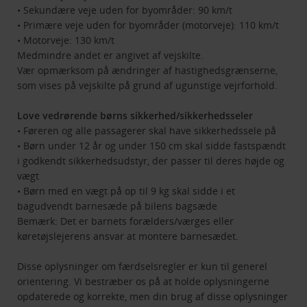
• Sekundære veje uden for byområder: 90 km/t
• Primære veje uden for byområder (motorveje): 110 km/t
• Motorveje: 130 km/t
Medmindre andet er angivet af vejskilte.
Vær opmærksom på ændringer af hastighedsgrænserne,
som vises på vejskilte på grund af ugunstige vejrforhold.
Love vedrørende børns sikkerhed/sikkerhedsseler
• Føreren og alle passagerer skal have sikkerhedssele på
• Børn under 12 år og under 150 cm skal sidde fastspændt
i godkendt sikkerhedsudstyr, der passer til deres højde og
vægt
• Børn med en vægt på op til 9 kg skal sidde i et
bagudvendt barnesæde på bilens bagsæde
Bemærk: Det er barnets forælders/værges eller
køretøjslejerens ansvar at montere barnesædet.
Disse oplysninger om færdselsregler er kun til generel
orientering. Vi bestræber os på at holde oplysningerne
opdaterede og korrekte, men din brug af disse oplysninger