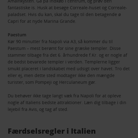
Amalfikysten. Gå på indkøb i centrum, og prøv den
fantastiske is. Husk at besøge Correale-huset og Correale-
paladset. Hvis du kan, skal du tage til den betagende ø
Capri for at nyde Marina Grande.
Paestum
Kør 90 minutter fra Napoli via A3, så kommer du til
Paestum – mest berømt for sine græske templer. Disse
stammer tilbage fra det 6. århundrede f.Kr. og er nogle af
de bedst bevarede templer i verden. Templerne ligger
smukt placeret i landskabet med udsigt over havet. Tro det
eller ej, men dette sted modtager ikke den mængde
turister, som Pompeji og Herculaneum gør.
Du behøver ikke tage langt væk fra Napoli for at opleve
nogle af Italiens bedste attraktioner. Læn dig tilbage i din
lejebil fra Avis, og tag af sted.
Færdselsregler i Italien