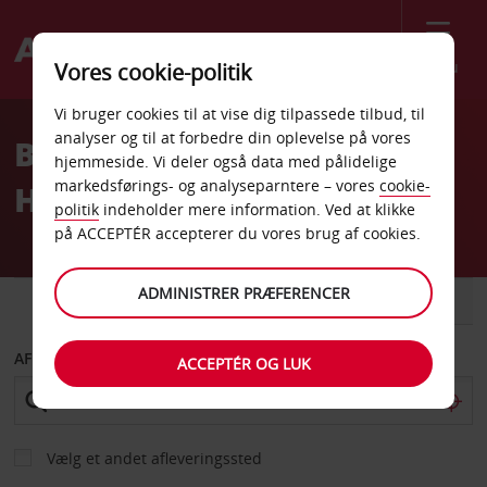
Menu
Vores cookie-politik
Welcome
Vi bruger cookies til at vise dig tilpassede tilbud, til
to
analyser og til at forbedre din oplevelse på vores
Billeje Napoli
Avis
hjemmeside. Vi deler også data med pålidelige
markedsførings- og analyseparntere – vores
cookie-
Hovedbanegård
politik
indeholder mere information. Ved at klikke
på ACCEPTÉR accepterer du vores brug af cookies.
ADMINISTRER PRÆFERENCER
BIL
VAREVOGN
AFHENT FRA
ACCEPTÉR OG LUK
Vælg et andet afleveringssted