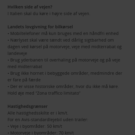
Hvilken side af vejen?
I Italien skal du køre i højre side af vejen.
Landets lovgivning for bilkørsel
• Mobiltelefoner må kun bruges med en håndfri enhed
• Nærlyset skal være tændt ved dårlig sigtbarhed om
dagen ved kørsel på motorveje, veje med midterrabat og
landeveje
• Brug yderbanen til overhaling på motorveje og på veje
med midterrabat
• Brug ikke hornet i bebyggede områder, medmindre der
er fare på færde
• Der er visse historiske områder, hvor du ikke må køre.
Hold øje med “Zona traffico limitato”
Hastighedsgrænser
Alle hastighedsskilte er i km/t.
For en Avis-standardlejebil uden trailer:
• Veje i byområder: 50 km/t
• Motorveje i byområder: 70 km/t