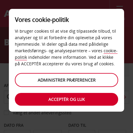
Menu
Vores cookie-politik
Welcome
Vi bruger cookies til at vise dig tilpassede tilbud, til
to
analyser og til at forbedre din oplevelse på vores
Billeje Novara
Avis
hjemmeside. Vi deler også data med pålidelige
markedsførings- og analyseparntere – vores
cookie-
politik
indeholder mere information. Ved at klikke
på ACCEPTÉR accepterer du vores brug af cookies.
BIL
VAREVOGN
ADMINISTRER PRÆFERENCER
AFHENT FRA
ACCEPTÉR OG LUK
Vælg et andet afleveringssted
DATO FRA
DATO TIL