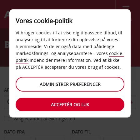
Menu
Vores cookie-politik
Welcome
Vi bruger cookies til at vise dig tilpassede tilbud, til
to
analyser og til at forbedre din oplevelse på vores
Billeje Pesaro
Avis
hjemmeside. Vi deler også data med pålidelige
markedsførings- og analyseparntere – vores
cookie-
politik
indeholder mere information. Ved at klikke
på ACCEPTÉR accepterer du vores brug af cookies.
BIL
VAREVOGN
ADMINISTRER PRÆFERENCER
AFHENT FRA
ACCEPTÉR OG LUK
Vælg et andet afleveringssted
DATO FRA
DATO TIL