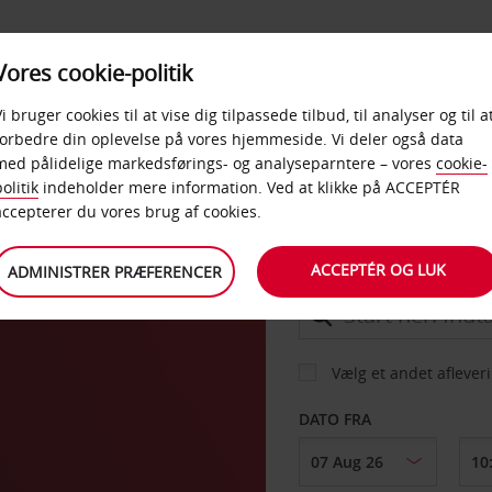
PRODUKTER &
Vores cookie-politik
BUD
TAXFREE & ERHVERV
KONTORER
Vi bruger cookies til at vise dig tilpassede tilbud, til analyser og til a
forbedre din oplevelse på vores hjemmeside. Vi deler også data
med pålidelige markedsførings- og analyseparntere – vores
cookie-
n
olitik
indeholder mere information. Ved at klikke på ACCEPTÉR
BIL
accepterer du vores brug af cookies.
ACCEPTÉR OG LUK
ADMINISTRER PRÆFERENCER
AFHENT FRA
Vælg et andet aflever
DATO FRA