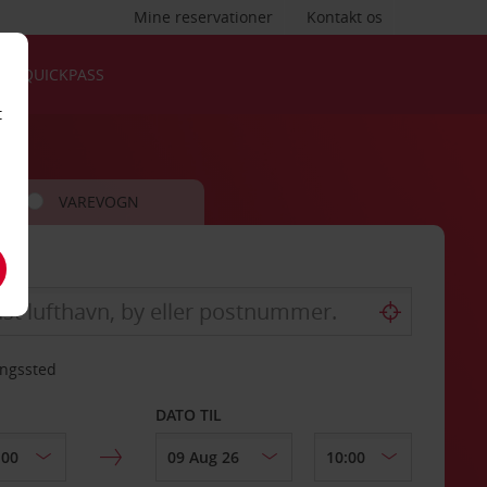
Mine reservationer
Kontakt os
QUICKPASS
t
VAREVOGN
ingssted
DATO TIL