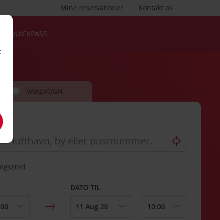
Mine reservationer
Kontakt os
QUICKPASS
t
VAREVOGN
ingssted
DATO TIL