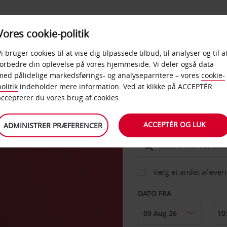
PRODUKTER &
Vores cookie-politik
BUD
TAXFREE & ERHVERV
KONTORER
Vi bruger cookies til at vise dig tilpassede tilbud, til analyser og til a
forbedre din oplevelse på vores hjemmeside. Vi deler også data
med pålidelige markedsførings- og analyseparntere – vores
cookie-
olitik
indeholder mere information. Ved at klikke på ACCEPTÉR
BIL
accepterer du vores brug af cookies.
ACCEPTÉR OG LUK
ADMINISTRER PRÆFERENCER
AFHENT FRA
Vælg et andet aflever
DATO FRA