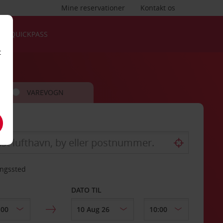
Mine reservationer
Kontakt os
QUICKPASS
t
VAREVOGN
ingssted
DATO TIL