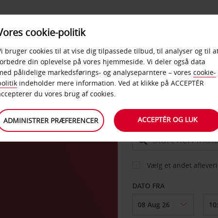
PRODUKTER &
Vores cookie-politik
BUD
TAXFREE & ERHVERV
KONTORER
Vi bruger cookies til at vise dig tilpassede tilbud, til analyser og til a
forbedre din oplevelse på vores hjemmeside. Vi deler også data
med pålidelige markedsførings- og analyseparntere – vores
cookie-
olitik
indeholder mere information. Ved at klikke på ACCEPTÉR
BIL
accepterer du vores brug af cookies.
ACCEPTÉR OG LUK
ADMINISTRER PRÆFERENCER
AFHENT FRA
Vælg et andet aflever
DATO FRA