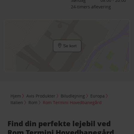
Søndag
08:00 - 20:00
24-timers aflevering
Se kort
Hjem
Avis Produkter
Biludlejning
Europa
Italien
Rom
Rom Termini Hovedbanegård
Find din perfekte lejebil ved
Rom Termini Hovedbanegård