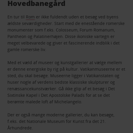
Hovedbanegård
En tur til
Rom
er ikke fuldendt uden et besøg ved byens
ældste seværdigheder. Start med de enestående romerske
monumenter som f.eks. Colosseum, Forum Romanum,
Pantheon og Palatinerhøjen. Disse ikoniske vartegn er
meget velbevarede og giver et fascinerende indblik i det
gamle romerske liv.
Med et væld af museer og kunstgallerier at vælge mellem
er denne energiske by rig på kultur. Vatikanmuseerne er et
sted, du skal besøge. Museerne ligger i Vatikanstaten og
huser nogle af verdens bedste klassiske skulpturer og
renæssancekunstværker. Gå ikke glip af et besøg i Det
Sixtinske Kapel i Det Apostolske Palads for at se det
berømte malede loft af Michelangelo.
Der er også mange moderne gallerier, du kan besøge,
f.eks. det Nationale Museum for Kunst fra det 21.
Århundrede.