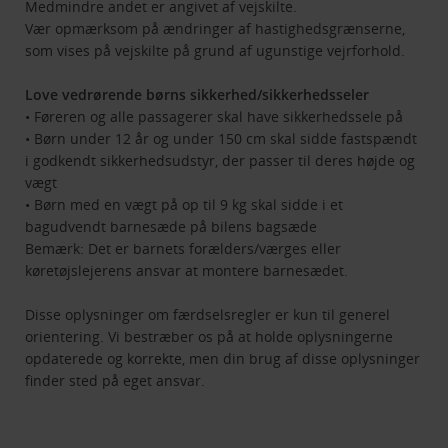
Medmindre andet er angivet af vejskilte.
Vær opmærksom på ændringer af hastighedsgrænserne,
som vises på vejskilte på grund af ugunstige vejrforhold.
Love vedrørende børns sikkerhed/sikkerhedsseler
• Føreren og alle passagerer skal have sikkerhedssele på
• Børn under 12 år og under 150 cm skal sidde fastspændt
i godkendt sikkerhedsudstyr, der passer til deres højde og
vægt
• Børn med en vægt på op til 9 kg skal sidde i et
bagudvendt barnesæde på bilens bagsæde
Bemærk: Det er barnets forælders/værges eller
køretøjslejerens ansvar at montere barnesædet.
Disse oplysninger om færdselsregler er kun til generel
orientering. Vi bestræber os på at holde oplysningerne
opdaterede og korrekte, men din brug af disse oplysninger
finder sted på eget ansvar.