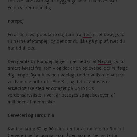
smukke landskab og de hyggelige små italienske byer.
Vejen virker uendelig.
Pompeji
En af de mest populære dagture fra
Rom
er et besøg ved
ruinerne af Pompeji, og det bør du ikke gå glip af, hvis du
har tid til det.
Den gamle by Pompeji ligger i nærheden af
Napoli
, ca. to
timers kørsel fra Rom – og det er en oplevelse, der vil følge
dig længe. Byen blev helt ødelagt under vulkanen Vesuvs
voldsomme udbrud i 79 e.Kr., og dette fantastiske
arkæologiske sted er optaget på UNESCOs
verdensarvsliste. Hvert år besøges spøgelsesbyen af
millioner af mennesker.
Cerveteri og Tarquinia
Kør i omkring 60 og 90 minutter for at komme fra Rom til
Cerveteri og Tarquinia – områder, som er berømte for