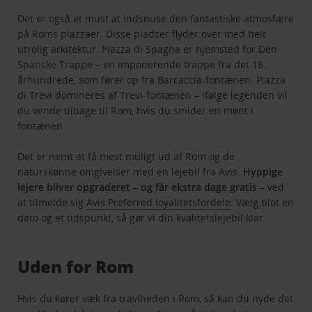
Det er også et must at indsnuse den fantastiske atmosfære
på Roms piazzaer. Disse pladser flyder over med helt
utrolig arkitektur. Piazza di Spagna er hjemsted for Den
Spanske Trappe – en imponerende trappe fra det 18.
århundrede, som fører op fra Barcaccia-fontænen. Piazza
di Trevi domineres af Trevi-fontænen – ifølge legenden vil
du vende tilbage til Rom, hvis du smider en mønt i
fontænen.
Det er nemt at få mest muligt ud af Rom og de
naturskønne omgivelser med en lejebil fra Avis.
Hyppige
lejere bliver opgraderet – og får ekstra dage gratis
– ved
at tilmelde sig
Avis Preferred loyalitetsfordele
. Vælg blot en
dato og et tidspunkt, så gør vi din kvalitetslejebil klar.
Uden for Rom
Hvis du kører væk fra travlheden i Rom, så kan du nyde det