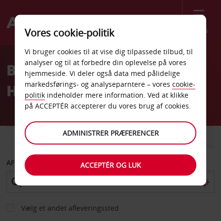
Menu
Vores cookie-politik
Welcome
Vi bruger cookies til at vise dig tilpassede tilbud, til
to
analyser og til at forbedre din oplevelse på vores
Billeje Rom Termini
Avis
hjemmeside. Vi deler også data med pålidelige
markedsførings- og analyseparntere – vores
cookie-
Hovedbanegård
politik
indeholder mere information. Ved at klikke
på ACCEPTÉR accepterer du vores brug af cookies.
ADMINISTRER PRÆFERENCER
BIL
VAREVOGN
AFHENT FRA
ACCEPTÉR OG LUK
Vælg et andet afleveringssted