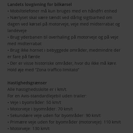
Landets lovgivning for bilkørsel
• Mobiltelefoner må kun bruges med en håndfri enhed
• Nærlyset skal være tændt ved dårlig sigtbarhed om
dagen ved kørsel på motorveje, veje med midterrabat og
landeveje
• Brug yderbanen til overhaling på motorveje og på veje
med midterrabat
• Brug ikke hornet i bebyggede områder, medmindre der
er fare på færde
• Der er visse historiske områder, hvor du ikke må køre.
Hold øje med “Zona traffico limitato”
Hastighedsgrænser
Alle hastighedsskilte er i km/t.
For en Avis-standardlejebil uden trailer:
• Veje i byområder: 50 km/t
• Motorveje i byområder: 70 km/t
• Sekundære veje uden for byområder: 90 km/t
• Primære veje uden for byområder (motorveje): 110 km/t
• Motorveje: 130 km/t