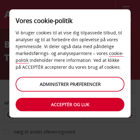
Menu
Vores cookie-politik
Welcome
Vi bruger cookies til at vise dig tilpassede tilbud, til
to
analyser og til at forbedre din oplevelse på vores
Billeje San Benedetto del
Avis
hjemmeside. Vi deler også data med pålidelige
markedsførings- og analyseparntere – vores
cookie-
Tronto
politik
indeholder mere information. Ved at klikke
på ACCEPTÉR accepterer du vores brug af cookies.
ADMINISTRER PRÆFERENCER
BIL
VAREVOGN
AFHENT FRA
ACCEPTÉR OG LUK
Vælg et andet afleveringssted