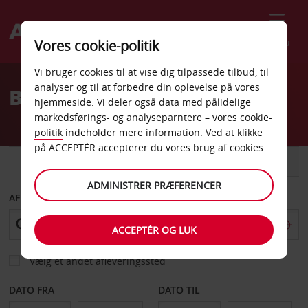
Menu
Vores cookie-politik
Welcome
Vi bruger cookies til at vise dig tilpassede tilbud, til
to
analyser og til at forbedre din oplevelse på vores
Billeje Sanremo
Avis
hjemmeside. Vi deler også data med pålidelige
markedsførings- og analyseparntere – vores
cookie-
politik
indeholder mere information. Ved at klikke
på ACCEPTÉR accepterer du vores brug af cookies.
BIL
VAREVOGN
ADMINISTRER PRÆFERENCER
AFHENT FRA
ACCEPTÉR OG LUK
Vælg et andet afleveringssted
DATO FRA
DATO TIL