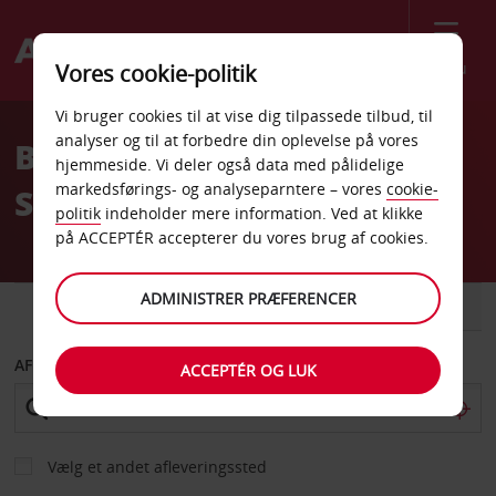
Menu
Vores cookie-politik
Welcome
Vi bruger cookies til at vise dig tilpassede tilbud, til
to
analyser og til at forbedre din oplevelse på vores
Billeje Olbia Costa
Avis
hjemmeside. Vi deler også data med pålidelige
markedsførings- og analyseparntere – vores
cookie-
Smeralda Lufthavn
politik
indeholder mere information. Ved at klikke
på ACCEPTÉR accepterer du vores brug af cookies.
ADMINISTRER PRÆFERENCER
BIL
VAREVOGN
AFHENT FRA
ACCEPTÉR OG LUK
Vælg et andet afleveringssted