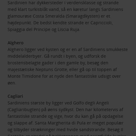
Sardinien har dykkersteder i verdensklasse og strande
med klart turkisblåt vand, så en køretur langs Sardiniens
glamourøse Costa Smeralda (Smaragdkysten) er et
højdepunkt. De bedst kendte strande er Capriccioli,
Spiaggia del Principe og Liscia Ruja.
Alghero
Alghero ligger ved kysten og er en af Sardiniens smukkeste
middelalderbyer. Gå rundt i byen, og udforsk de
brostensbelagte gader i den gamle by, besøg den
majestætiske Neptuns Grotte, eller gå op til toppen af
Monte Timidone for at nyde den fantastiske udsigt over
øen.
Cagliari
Sardiniens største by ligger ved Golfo degli Angeli
(Cagliaribugten) på øens sydkyst. Den har kilometervis af
fantastiske strande og vige, hvor du kan gå på opdagelse
og slappe af. Santa Margherita di Pula er meget populær
og tilbyder strækninger med hvide sandstrande. Besøg Il