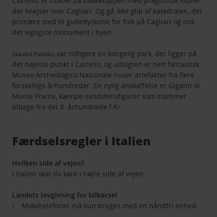
Castello, et citadel på bakketoppen med pragtfulde kupler,
der knejser over Cagliari. Og gå ikke glip af katedralen, det
primære sted til gudedyrkelse for folk på Cagliari og nok
det vigtigste monument i byen.
var tidligere en kongelig park, der ligger på
Giardini Pubblici
det højeste punkt i Castello, og udsigten er helt fantastisk.
Museo Archeologico Nazionale huser artefakter fra flere
forskellige århundreder. En nylig anskaffelse er Giganti di
Monte Prama, kæmpe sandstensfigurer som stammer
tilbage fra det 8. århundrede f.Kr.
Færdselsregler i Italien
Hvilken side af vejen?
I Italien skal du køre i højre side af vejen.
Landets lovgivning for bilkørsel
Mobiltelefoner må kun bruges med en håndfri enhed