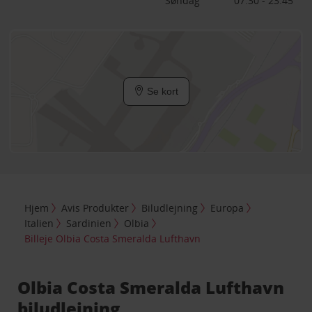
Søndag
07:30 - 23:45
Se kort
Hjem
Avis Produkter
Biludlejning
Europa
Italien
Sardinien
Olbia
Billeje Olbia Costa Smeralda Lufthavn
Olbia Costa Smeralda Lufthavn
biludlejning