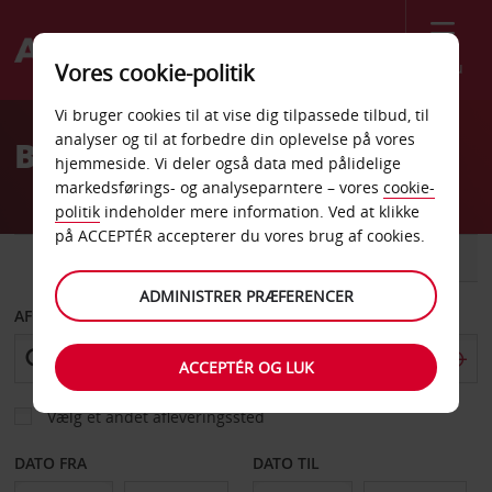
Menu
Vores cookie-politik
Welcome
Vi bruger cookies til at vise dig tilpassede tilbud, til
to
analyser og til at forbedre din oplevelse på vores
Billeje Schio
Avis
hjemmeside. Vi deler også data med pålidelige
markedsførings- og analyseparntere – vores
cookie-
politik
indeholder mere information. Ved at klikke
på ACCEPTÉR accepterer du vores brug af cookies.
BIL
VAREVOGN
ADMINISTRER PRÆFERENCER
AFHENT FRA
ACCEPTÉR OG LUK
Vælg et andet afleveringssted
DATO FRA
DATO TIL