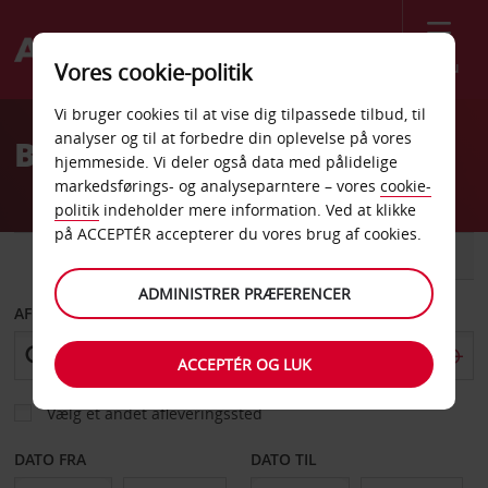
Menu
Vores cookie-politik
Welcome
Vi bruger cookies til at vise dig tilpassede tilbud, til
to
analyser og til at forbedre din oplevelse på vores
Billeje Taormina
Avis
hjemmeside. Vi deler også data med pålidelige
markedsførings- og analyseparntere – vores
cookie-
politik
indeholder mere information. Ved at klikke
på ACCEPTÉR accepterer du vores brug af cookies.
BIL
VAREVOGN
ADMINISTRER PRÆFERENCER
AFHENT FRA
ACCEPTÉR OG LUK
Vælg et andet afleveringssted
DATO FRA
DATO TIL