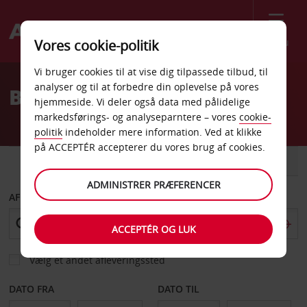
Menu
Vores cookie-politik
Welcome
Vi bruger cookies til at vise dig tilpassede tilbud, til
to
analyser og til at forbedre din oplevelse på vores
Billeje Trapani
Avis
hjemmeside. Vi deler også data med pålidelige
markedsførings- og analyseparntere – vores
cookie-
politik
indeholder mere information. Ved at klikke
på ACCEPTÉR accepterer du vores brug af cookies.
BIL
VAREVOGN
ADMINISTRER PRÆFERENCER
AFHENT FRA
ACCEPTÉR OG LUK
Vælg et andet afleveringssted
DATO FRA
DATO TIL