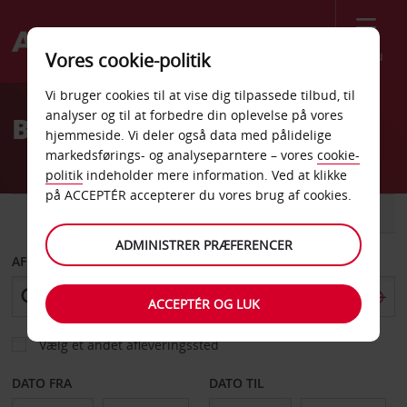
Menu
Vores cookie-politik
Welcome
Vi bruger cookies til at vise dig tilpassede tilbud, til
to
analyser og til at forbedre din oplevelse på vores
Billeje Udine
Avis
hjemmeside. Vi deler også data med pålidelige
markedsførings- og analyseparntere – vores
cookie-
politik
indeholder mere information. Ved at klikke
på ACCEPTÉR accepterer du vores brug af cookies.
BIL
VAREVOGN
ADMINISTRER PRÆFERENCER
AFHENT FRA
ACCEPTÉR OG LUK
Vælg et andet afleveringssted
DATO FRA
DATO TIL