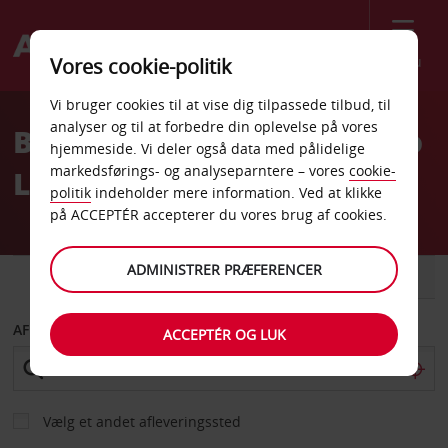
Menu
Vores cookie-politik
Welcome
Vi bruger cookies til at vise dig tilpassede tilbud, til
to
analyser og til at forbedre din oplevelse på vores
Billeje Venedig Marco Polo
Avis
hjemmeside. Vi deler også data med pålidelige
markedsførings- og analyseparntere – vores
cookie-
Lufthavn
politik
indeholder mere information. Ved at klikke
på ACCEPTÉR accepterer du vores brug af cookies.
ADMINISTRER PRÆFERENCER
BIL
VAREVOGN
AFHENT FRA
ACCEPTÉR OG LUK
Vælg et andet afleveringssted