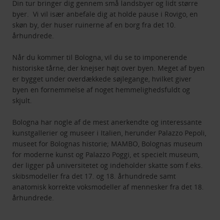
Din tur bringer dig gennem små landsbyer og lidt større
byer. Vi vil især anbefale dig at holde pause i Rovigo, en
skøn by, der huser ruinerne af en borg fra det 10.
århundrede.
Når du kommer til Bologna, vil du se to imponerende
historiske tårne, der knejser højt over byen. Meget af byen
er bygget under overdækkede søjlegange, hvilket giver
byen en fornemmelse af noget hemmelighedsfuldt og
skjult.
Bologna har nogle af de mest anerkendte og interessante
kunstgallerier og museer i Italien, herunder Palazzo Pepoli,
museet for Bolognas historie; MAMBO, Bolognas museum
for moderne kunst og Palazzo Poggi, et specielt museum,
der ligger på universitetet og indeholder skatte som f.eks.
skibsmodeller fra det 17. og 18. århundrede samt
anatomisk korrekte voksmodeller af mennesker fra det 18.
århundrede.