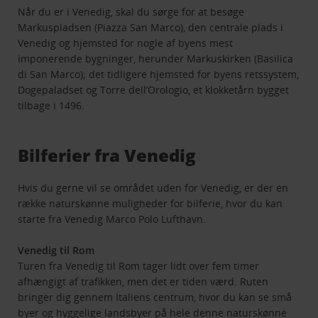
Når du er i Venedig, skal du sørge for at besøge
Markuspladsen (Piazza San Marco), den centrale plads i
Venedig og hjemsted for nogle af byens mest
imponerende bygninger, herunder Markuskirken (Basilica
di San Marco); det tidligere hjemsted for byens retssystem,
Dogepaladset og Torre dell’Orologio, et klokketårn bygget
tilbage i 1496.
Bilferier fra Venedig
Hvis du gerne vil se området uden for Venedig, er der en
række naturskønne muligheder for bilferie, hvor du kan
starte fra Venedig Marco Polo Lufthavn.
Venedig til Rom
Turen fra Venedig til Rom tager lidt over fem timer
afhængigt af trafikken, men det er tiden værd. Ruten
bringer dig gennem Italiens centrum, hvor du kan se små
byer og hyggelige landsbyer på hele denne naturskønne