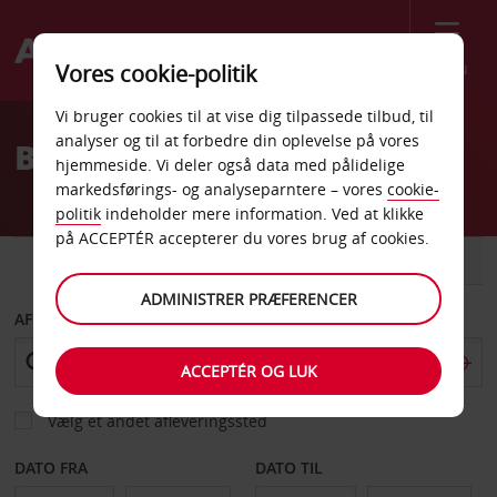
Menu
Vores cookie-politik
Welcome
Vi bruger cookies til at vise dig tilpassede tilbud, til
to
analyser og til at forbedre din oplevelse på vores
Billeje Vieste
Avis
hjemmeside. Vi deler også data med pålidelige
markedsførings- og analyseparntere – vores
cookie-
politik
indeholder mere information. Ved at klikke
på ACCEPTÉR accepterer du vores brug af cookies.
BIL
VAREVOGN
ADMINISTRER PRÆFERENCER
AFHENT FRA
ACCEPTÉR OG LUK
Vælg et andet afleveringssted
DATO FRA
DATO TIL