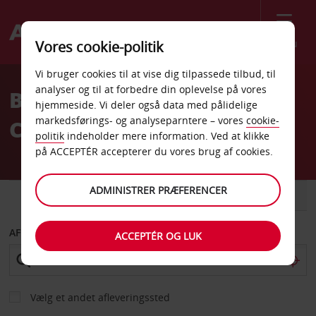
Menu
Vores cookie-politik
Welcome
Vi bruger cookies til at vise dig tilpassede tilbud, til
to
analyser og til at forbedre din oplevelse på vores
Billeje Amsterdam
Avis
hjemmeside. Vi deler også data med pålidelige
markedsførings- og analyseparntere – vores
cookie-
Centrum
politik
indeholder mere information. Ved at klikke
på ACCEPTÉR accepterer du vores brug af cookies.
ADMINISTRER PRÆFERENCER
BIL
VAREVOGN
AFHENT FRA
ACCEPTÉR OG LUK
Vælg et andet afleveringssted