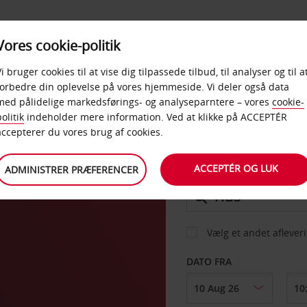
PRODUKTER &
Vores cookie-politik
BUD
TAXFREE & ERHVERV
KONTORER
Vi bruger cookies til at vise dig tilpassede tilbud, til analyser og til a
forbedre din oplevelse på vores hjemmeside. Vi deler også data
med pålidelige markedsførings- og analyseparntere – vores
cookie-
olitik
indeholder mere information. Ved at klikke på ACCEPTÉR
BIL
accepterer du vores brug af cookies.
ACCEPTÉR OG LUK
ADMINISTRER PRÆFERENCER
AFHENT FRA
Vælg et andet aflever
DATO FRA