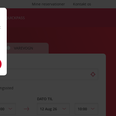
Mine reservationer
Kontakt os
QUICKPASS
t
VAREVOGN
ingssted
DATO TIL