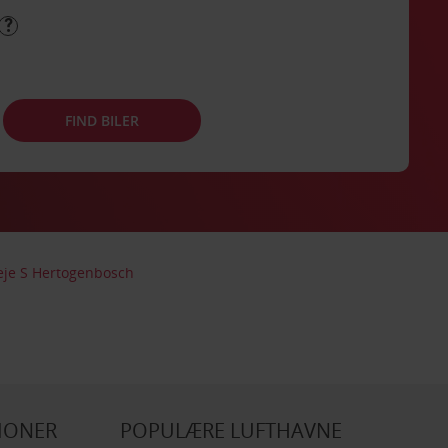
FIND BILER
leje S Hertogenbosch
IONER
POPULÆRE LUFTHAVNE