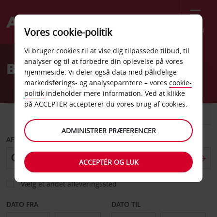
Menu
Vores cookie-politik
Welcome
Vi bruger cookies til at vise dig tilpassede tilbud, til
to
analyser og til at forbedre din oplevelse på vores
Billeje Utrecht
Avis
hjemmeside. Vi deler også data med pålidelige
markedsførings- og analyseparntere – vores
cookie-
politik
indeholder mere information. Ved at klikke
på ACCEPTÉR accepterer du vores brug af cookies.
BIL
VAREVOGN
ADMINISTRER PRÆFERENCER
AFHENT FRA
ACCEPTÉR OG LUK
Vælg et andet afleveringssted
DATO FRA
DATO TIL