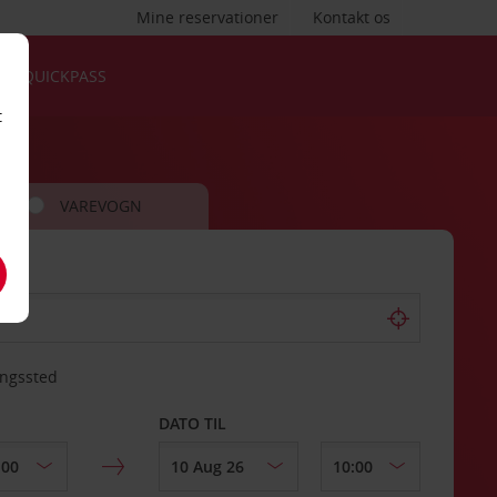
Mine reservationer
Kontakt os
QUICKPASS
t
VAREVOGN
ingssted
DATO TIL