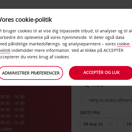
PRODUKTER &
Vores cookie-politik
BUD
TAXFREE & ERHVERV
KONTORER
Vi bruger cookies til at vise dig tilpassede tilbud, til analyser og til a
forbedre din oplevelse på vores hjemmeside. Vi deler også data
med pålidelige markedsførings- og analyseparntere – vores
cookie-
olitik
indeholder mere information. Ved at klikke på ACCEPTÉR
BIL
accepterer du vores brug af cookies.
ACCEPTÉR OG LUK
ADMINISTRER PRÆFERENCER
AFHENT FRA
08:00 - 16:30
Vælg et andet aflever
08:00 - 16:30
08:00 - 16:30
DATO FRA
08:00 - 16:30
08:00 - 16:30
Lukket