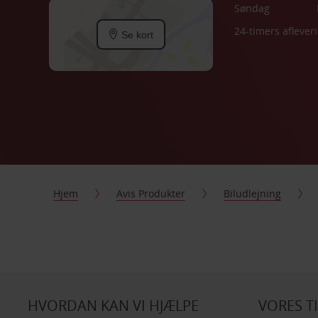
Søndag
24-timers aflever
Se kort
Hjem
Avis Produkter
Biludlejning
HVORDAN KAN VI HJÆLPE
VORES T