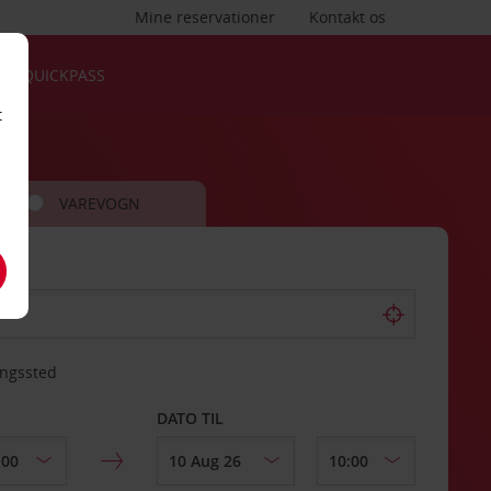
Mine reservationer
Kontakt os
QUICKPASS
t
VAREVOGN
ingssted
DATO TIL