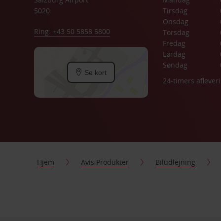
5020
Tirsdag
Onsdag
Ring: +43 50 5858 5800
Torsdag
Fredag
Lørdag
Søndag
Se kort
24-timers aflever
Hjem
Avis Produkter
Biludlejning