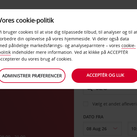
PRODUKTER &
Vores cookie-politik
BUD
TAXFREE & ERHVERV
KONTORER
Vi bruger cookies til at vise dig tilpassede tilbud, til analyser og til a
forbedre din oplevelse på vores hjemmeside. Vi deler også data
med pålidelige markedsførings- og analyseparntere – vores
cookie-
olitik
indeholder mere information. Ved at klikke på ACCEPTÉR
BIL
accepterer du vores brug af cookies.
ACCEPTÉR OG LUK
ADMINISTRER PRÆFERENCER
AFHENT FRA
Vælg et andet aflever
DATO FRA
08:00 - 21:00