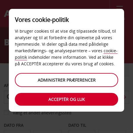
Menu
Vores cookie-politik
Welcome
Vi bruger cookies til at vise dig tilpassede tilbud, til
to
analyser og til at forbedre din oplevelse på vores
Billeje Lublin Lufthavn
Avis
hjemmeside. Vi deler også data med pålidelige
markedsførings- og analyseparntere – vores
cookie-
politik
indeholder mere information. Ved at klikke
på ACCEPTÉR accepterer du vores brug af cookies.
BIL
VAREVOGN
ADMINISTRER PRÆFERENCER
AFHENT FRA
ACCEPTÉR OG LUK
Vælg et andet afleveringssted
DATO FRA
DATO TIL