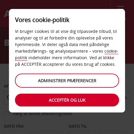
Menu
Vores cookie-politik
Welcome
Vi bruger cookies til at vise dig tilpassede tilbud, til
to
analyser og til at forbedre din oplevelse på vores
Billeje Lublin
Avis
hjemmeside. Vi deler også data med pålidelige
markedsførings- og analyseparntere – vores
cookie-
politik
indeholder mere information. Ved at klikke
på ACCEPTÉR accepterer du vores brug af cookies.
BIL
VAREVOGN
ADMINISTRER PRÆFERENCER
AFHENT FRA
ACCEPTÉR OG LUK
Vælg et andet afleveringssted
DATO FRA
DATO TIL