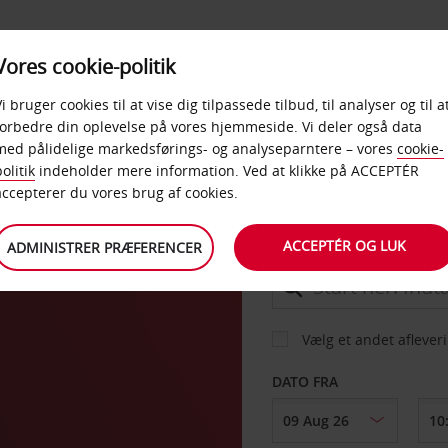
PRODUKTER &
Vores cookie-politik
BUD
TAXFREE & ERHVERV
KONTORER
Vi bruger cookies til at vise dig tilpassede tilbud, til analyser og til a
forbedre din oplevelse på vores hjemmeside. Vi deler også data
med pålidelige markedsførings- og analyseparntere – vores
cookie-
es
olitik
indeholder mere information. Ved at klikke på ACCEPTÉR
BIL
accepterer du vores brug af cookies.
ACCEPTÉR OG LUK
ADMINISTRER PRÆFERENCER
AFHENT FRA
Vælg et andet aflever
DATO FRA