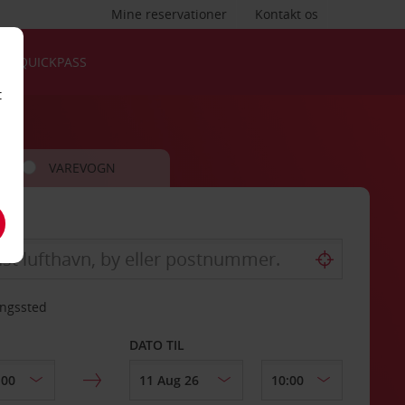
Mine reservationer
Kontakt os
QUICKPASS
t
VAREVOGN
ingssted
DATO TIL