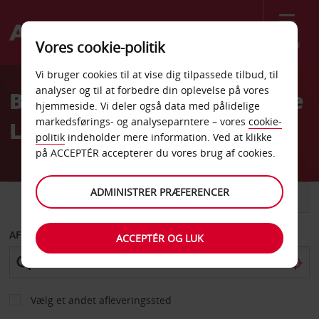
Menu
Vores cookie-politik
Welcome
Vi bruger cookies til at vise dig tilpassede tilbud, til
to
analyser og til at forbedre din oplevelse på vores
Billeje Arad Internationale
Avis
hjemmeside. Vi deler også data med pålidelige
markedsførings- og analyseparntere – vores
cookie-
Lufthavn Rumænien
politik
indeholder mere information. Ved at klikke
på ACCEPTÉR accepterer du vores brug af cookies.
ADMINISTRER PRÆFERENCER
BIL
VAREVOGN
AFHENT FRA
ACCEPTÉR OG LUK
Vælg et andet afleveringssted