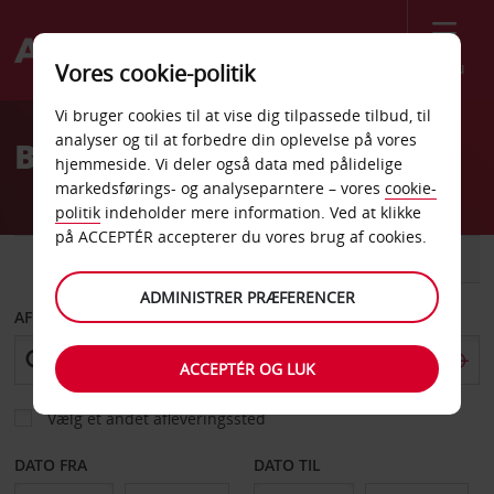
Menu
Vores cookie-politik
Welcome
Vi bruger cookies til at vise dig tilpassede tilbud, til
to
analyser og til at forbedre din oplevelse på vores
Billeje Slovakiet
Avis
hjemmeside. Vi deler også data med pålidelige
markedsførings- og analyseparntere – vores
cookie-
politik
indeholder mere information. Ved at klikke
på ACCEPTÉR accepterer du vores brug af cookies.
BIL
VAREVOGN
ADMINISTRER PRÆFERENCER
AFHENT FRA
ACCEPTÉR OG LUK
Vælg et andet afleveringssted
DATO FRA
DATO TIL