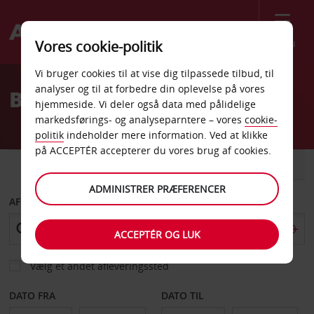
Menu
Vores cookie-politik
Welcome
Vi bruger cookies til at vise dig tilpassede tilbud, til
to
analyser og til at forbedre din oplevelse på vores
Billeje Celje
Avis
hjemmeside. Vi deler også data med pålidelige
markedsførings- og analyseparntere – vores
cookie-
politik
indeholder mere information. Ved at klikke
på ACCEPTÉR accepterer du vores brug af cookies.
BIL
VAREVOGN
ADMINISTRER PRÆFERENCER
AFHENT FRA
ACCEPTÉR OG LUK
Vælg et andet afleveringssted
DATO FRA
DATO TIL