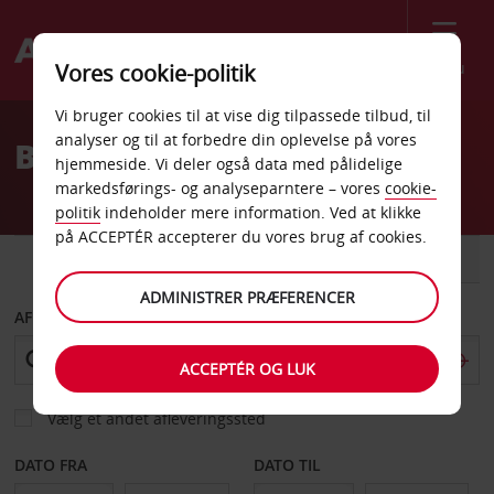
Menu
Vores cookie-politik
Welcome
Vi bruger cookies til at vise dig tilpassede tilbud, til
to
analyser og til at forbedre din oplevelse på vores
Billeje Cadiz
Avis
hjemmeside. Vi deler også data med pålidelige
markedsførings- og analyseparntere – vores
cookie-
politik
indeholder mere information. Ved at klikke
på ACCEPTÉR accepterer du vores brug af cookies.
BIL
VAREVOGN
ADMINISTRER PRÆFERENCER
AFHENT FRA
ACCEPTÉR OG LUK
Vælg et andet afleveringssted
DATO FRA
DATO TIL