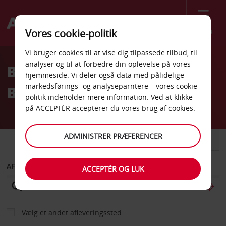
Menu
Vores cookie-politik
Welcome
Vi bruger cookies til at vise dig tilpassede tilbud, til
to
analyser og til at forbedre din oplevelse på vores
Billeje Cordoba Ave
Avis
hjemmeside. Vi deler også data med pålidelige
markedsførings- og analyseparntere – vores
cookie-
Banegård
politik
indeholder mere information. Ved at klikke
på ACCEPTÉR accepterer du vores brug af cookies.
ADMINISTRER PRÆFERENCER
BIL
VAREVOGN
AFHENT FRA
ACCEPTÉR OG LUK
Vælg et andet afleveringssted