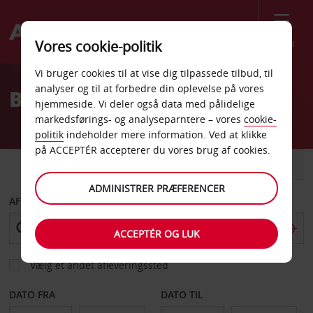
Menu
Vores cookie-politik
Welcome
Vi bruger cookies til at vise dig tilpassede tilbud, til
to
analyser og til at forbedre din oplevelse på vores
Billeje Fuengirola
Avis
hjemmeside. Vi deler også data med pålidelige
markedsførings- og analyseparntere – vores
cookie-
politik
indeholder mere information. Ved at klikke
på ACCEPTÉR accepterer du vores brug af cookies.
BIL
VAREVOGN
ADMINISTRER PRÆFERENCER
AFHENT FRA
ACCEPTÉR OG LUK
Vælg et andet afleveringssted
DATO FRA
DATO TIL