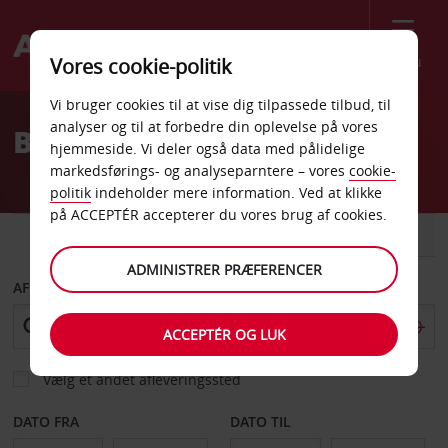
Menu
Vores cookie-politik
Welcome
Vi bruger cookies til at vise dig tilpassede tilbud, til
to
analyser og til at forbedre din oplevelse på vores
Billeje Girona
Avis
hjemmeside. Vi deler også data med pålidelige
markedsførings- og analyseparntere – vores
cookie-
politik
indeholder mere information. Ved at klikke
på ACCEPTÉR accepterer du vores brug af cookies.
BIL
VAREVOGN
ADMINISTRER PRÆFERENCER
AFHENT FRA
ACCEPTÉR OG LUK
Vælg et andet afleveringssted
DATO FRA
DATO TIL