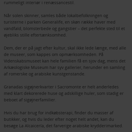
rummeligt interiør i renæssancestil.
Når solen skinner, samles både lokalbefolkningen og
turisterne i parken Generalife, en skøn række haver med
vandfald, blomsterbede og gangstier – det perfekte sted til et
øjebliks stille eftertænksomhed.
Dem, der er på jagt efter kultur, skal ikke lede længe, med alle
de museer, som kappes om opmærksomheden. På
Videnskabsmuseet kan hele familien få en sjov dag, mens det
Arkæologiske Museum har syv gallerier, herunder en samling
af romerske og arabiske kunstgenstande.
Granadas sigøjnerkvarter i Sacromonte er helt anderledes
med klart dekorerede huse og adskillige huler, som stadig er
beboet af sigøjnerfamilier.
Hvis du har brug for indkøbsterapi, finder du masser af
butikker, og hvis du leder efter noget helt andet, kan du
besøge La Alcaicería, det farverige arabiske krydderimarked.