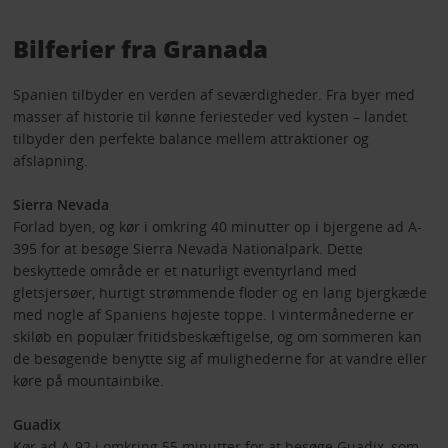
Bilferier fra Granada
Spanien tilbyder en verden af seværdigheder. Fra byer med
masser af historie til kønne feriesteder ved kysten – landet
tilbyder den perfekte balance mellem attraktioner og
afslapning.
Sierra Nevada
Forlad byen, og kør i omkring 40 minutter op i bjergene ad A-
395 for at besøge Sierra Nevada Nationalpark. Dette
beskyttede område er et naturligt eventyrland med
gletsjersøer, hurtigt strømmende floder og en lang bjergkæde
med nogle af Spaniens højeste toppe. I vintermånederne er
skiløb en populær fritidsbeskæftigelse, og om sommeren kan
de besøgende benytte sig af mulighederne for at vandre eller
køre på mountainbike.
Guadix
Kør ad A-92 i omkring 55 minutter for at besøge Guadix, som