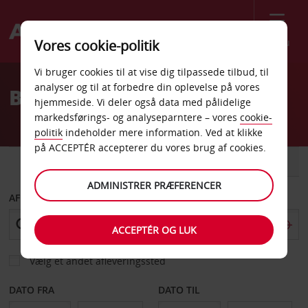
Menu
Vores cookie-politik
Welcome
Vi bruger cookies til at vise dig tilpassede tilbud, til
to
analyser og til at forbedre din oplevelse på vores
Billeje Granada
Avis
hjemmeside. Vi deler også data med pålidelige
markedsførings- og analyseparntere – vores
cookie-
politik
indeholder mere information. Ved at klikke
på ACCEPTÉR accepterer du vores brug af cookies.
BIL
VAREVOGN
ADMINISTRER PRÆFERENCER
AFHENT FRA
ACCEPTÉR OG LUK
Vælg et andet afleveringssted
DATO FRA
DATO TIL