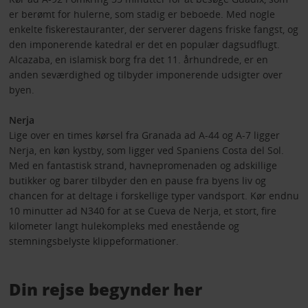
er berømt for hulerne, som stadig er beboede. Med nogle
enkelte fiskerestauranter, der serverer dagens friske fangst, og
den imponerende katedral er det en populær dagsudflugt.
Alcazaba, en islamisk borg fra det 11. århundrede, er en
anden seværdighed og tilbyder imponerende udsigter over
byen.
Nerja
Lige over en times kørsel fra Granada ad A-44 og A-7 ligger
Nerja, en køn kystby, som ligger ved Spaniens Costa del Sol.
Med en fantastisk strand, havnepromenaden og adskillige
butikker og barer tilbyder den en pause fra byens liv og
chancen for at deltage i forskellige typer vandsport. Kør endnu
10 minutter ad N340 for at se Cueva de Nerja, et stort, fire
kilometer langt hulekompleks med enestående og
stemningsbelyste klippeformationer.
Din rejse begynder her