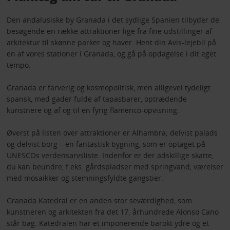
Den andalusiske by Granada i det sydlige Spanien tilbyder de
besøgende en række attraktioner lige fra fine udstillinger af
arkitektur til skønne parker og haver. Hent din Avis-lejebil på
en af vores stationer i Granada, og gå på opdagelse i dit eget
tempo.
Granada er farverig og kosmopolitisk, men alligevel tydeligt
spansk, med gader fulde af tapasbarer, optrædende
kunstnere og af og til en fyrig flamenco-opvisning.
Øverst på listen over attraktioner er Alhambra; delvist palads
og delvist borg – en fantastisk bygning, som er optaget på
UNESCOs verdensarvsliste. Indenfor er der adskillige skatte,
du kan beundre, f.eks. gårdspladser med springvand, værelser
med mosaikker og stemningsfyldte gangstier.
Granada Katedral er en anden stor seværdighed, som
kunstneren og arkitekten fra det 17. århundrede Alonso Cano
står bag. Katedralen har et imponerende barokt ydre og et