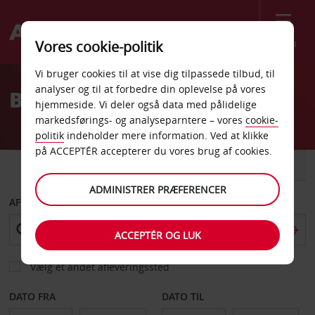
Menu
Vores cookie-politik
Welcome
Vi bruger cookies til at vise dig tilpassede tilbud, til
to
analyser og til at forbedre din oplevelse på vores
Billeje Granollers
Avis
hjemmeside. Vi deler også data med pålidelige
markedsførings- og analyseparntere – vores
cookie-
politik
indeholder mere information. Ved at klikke
på ACCEPTÉR accepterer du vores brug af cookies.
BIL
VAREVOGN
ADMINISTRER PRÆFERENCER
AFHENT FRA
ACCEPTÉR OG LUK
Vælg et andet afleveringssted
DATO FRA
DATO TIL