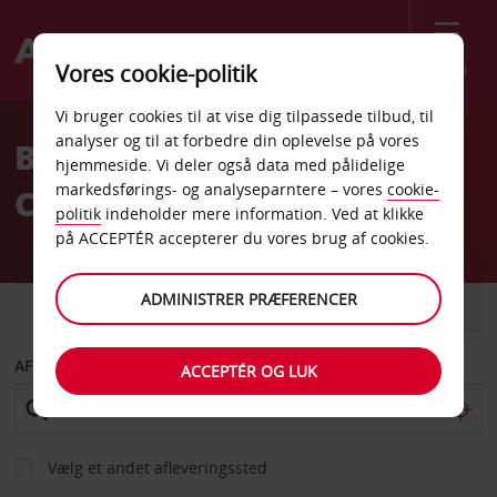
Menu
Vores cookie-politik
Welcome
Vi bruger cookies til at vise dig tilpassede tilbud, til
to
analyser og til at forbedre din oplevelse på vores
Billeje Fuerteventura
Avis
hjemmeside. Vi deler også data med pålidelige
markedsførings- og analyseparntere – vores
cookie-
Corralejo
politik
indeholder mere information. Ved at klikke
på ACCEPTÉR accepterer du vores brug af cookies.
ADMINISTRER PRÆFERENCER
BIL
VAREVOGN
AFHENT FRA
ACCEPTÉR OG LUK
Vælg et andet afleveringssted