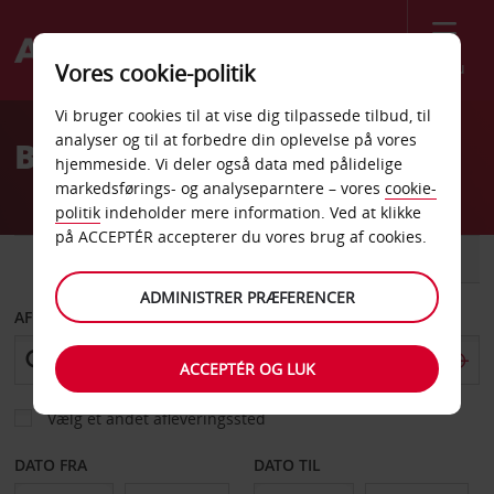
Menu
Vores cookie-politik
Welcome
Vi bruger cookies til at vise dig tilpassede tilbud, til
to
analyser og til at forbedre din oplevelse på vores
Billeje Pontevedra
Avis
hjemmeside. Vi deler også data med pålidelige
markedsførings- og analyseparntere – vores
cookie-
politik
indeholder mere information. Ved at klikke
på ACCEPTÉR accepterer du vores brug af cookies.
BIL
VAREVOGN
ADMINISTRER PRÆFERENCER
AFHENT FRA
ACCEPTÉR OG LUK
Vælg et andet afleveringssted
DATO FRA
DATO TIL