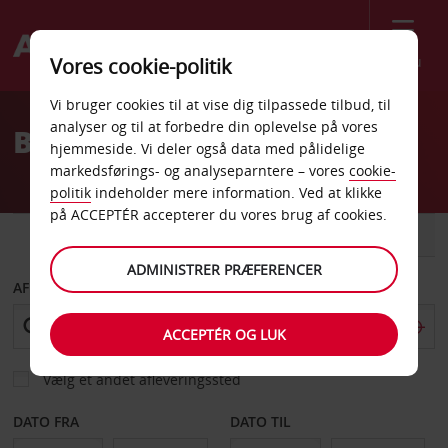
Menu
Vores cookie-politik
Welcome
Vi bruger cookies til at vise dig tilpassede tilbud, til
to
analyser og til at forbedre din oplevelse på vores
Billeje Reus
Avis
hjemmeside. Vi deler også data med pålidelige
markedsførings- og analyseparntere – vores
cookie-
politik
indeholder mere information. Ved at klikke
på ACCEPTÉR accepterer du vores brug af cookies.
BIL
VAREVOGN
ADMINISTRER PRÆFERENCER
AFHENT FRA
ACCEPTÉR OG LUK
Vælg et andet afleveringssted
DATO FRA
DATO TIL